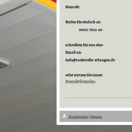
Kontakt
Rufen Sie einfach an
09131-7543-40
schreiben Sie uns eine
Email an:
info@tankstelle-erlangen.de
oder nutzen Sie unser
Kontaktformular
.
Druckversion
|
Sitemap